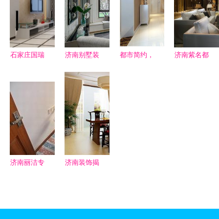
入住
园装修案例
5.8万打造
赏析
温馨雅居
石家庄国瑞
济南别墅装
都市简约，
济南紫名都
城93㎡现代
修如何选
质感生活
从工装到家
简约二居室
择？兼具卓
——济南重
庭装修的匠
8.7万打造
越设计与精
汽翡翠东郡
心设计与细
通透温馨家
湛施工的装
99㎡现代简
节呈现
修公司推荐
约二居室装
修案例
济南丽洁专
济南装饰揭
业装修 打
秘春季装修
造理想家居
注意事项
与办公空间
助力济南家