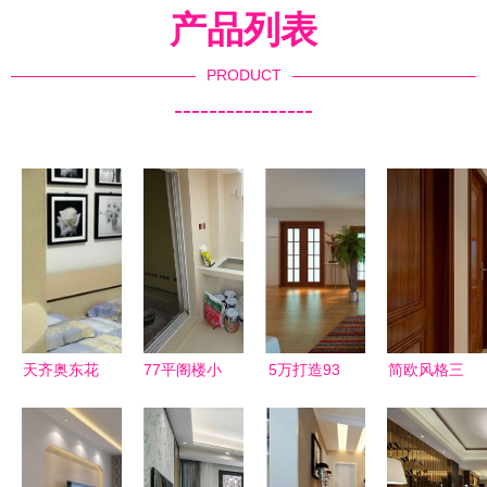
产品列表
PRODUCT
----------------
天齐奥东花
77平阁楼小
5万打造93
简欧风格三
园 精品两
家的春日序
平现代简约
居室113平
室两厅，南
章 59天半
二居室——
米装修案例
北通透拎包
包装修记
济南海信慧
鑫苑名家