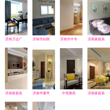
济南万达广
济南市妇联
济南市中专
济南家庭装
场140平米
与市民政局
业家庭装修
修中新风系
中式古典三
联合督导检
施工队 经
统的必要性
居室装修案
查婚姻家庭
验丰富，品
分析
例 16万打
辅导中心建
质保障
造典雅家居
设，助力家
庭和谐与城
市文明建设
济南家庭装
济南华夏帝
中垠雅苑
济南家庭装
修 您的满
苑简欧风格
125平三室
修指南 从
意是我们前
三居室装修
两厅现代风
设计到入住