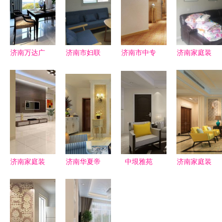
济南万达广
济南市妇联
济南市中专
济南家庭装
场140平米
与市民政局
业家庭装修
修中新风系
中式古典三
联合督导检
施工队 经
统的必要性
居室装修案
查婚姻家庭
验丰富，品
分析
例 16万打
辅导中心建
质保障
造典雅家居
设，助力家
庭和谐与城
市文明建设
济南家庭装
济南华夏帝
中垠雅苑
济南家庭装
修 您的满
苑简欧风格
125平三室
修指南 从
意是我们前
三居室装修
两厅现代风
设计到入住
进的动力
效果图 140
格装修案例
的完整攻略
平米13万经
解析