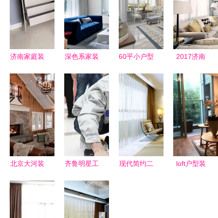
济南家庭装
深色系家装
60平小户型
2017济南
修 精准识
风潮 济南
装饰带露
160平米简
别甲醛污染
世纪宏达健
台，设计效
约风格装修
源头，高效
康环保家装
果让人惊
效果图大全
选择除甲醛
的不凡魅力
艳，堪比小
打造现代舒
服务
别墅了——
适家居
济南家庭装
修的智慧
北京大河装
齐鲁明星工
现代简约二
loft户型装
饰 济南家
匠战火再燃
居室107平
修指南与专
庭装修的专
水暖工技能
米8万装修
业建议——
业选择
大赛在济南
案例 国华
成都别墅装